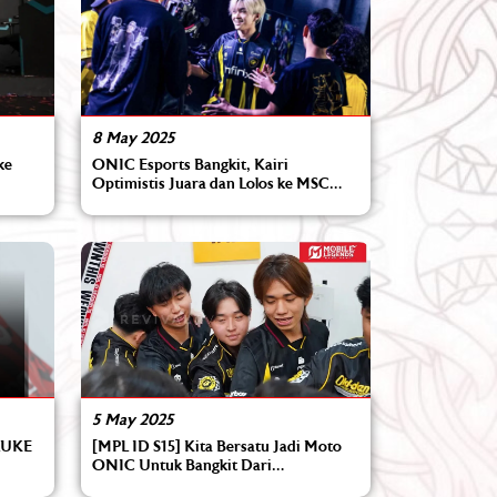
12 Jun 2026
Playoffs MPL ID S17: Geek Fam vs
ONIC, Pertarungan Giant Slayer dan
Sang Raja Langit
8 May 2025
ke
ONIC Esports Bangkit, Kairi
Optimistis Juara dan Lolos ke MSC
2025!
5 May 2025
 LUKE
[MPL ID S15] Kita Bersatu Jadi Moto
ONIC Untuk Bangkit Dari
Keterpurukan