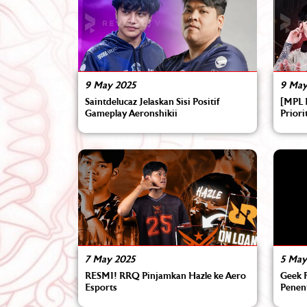
9 May 2025
9 May
Saintdelucaz Jelaskan Sisi Positif
[MPL I
Gameplay Aeronshikii
Prior
7 May 2025
5 May
RESMI! RRQ Pinjamkan Hazle ke Aero
Geek 
Esports
Penen
di Ga