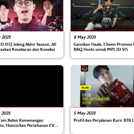
 2025
8 May 2025
D S15] Jelang Akhir Season, AE
Gantikan Hazle, Chenn Promosi 
itaskan Kesabaran dan Koneksi
RRQ Hoshi untuk MPL ID S15
 2025
5 May 2025
Fam Rebut Kemenangan
Profil dan Perjalanan Karir BTR
tu, Hancurkan Pertahanan EVOS
me Ketiga Week 6 MPL Season 15