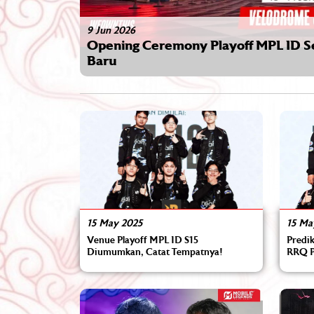
adir dengan Konsep
15 Jun 2026
ONIC Pilih Libur dan Res
15 May 2025
15 Ma
Venue Playoff MPL ID S15
Predik
Diumumkan, Catat Tempatnya!
RRQ P