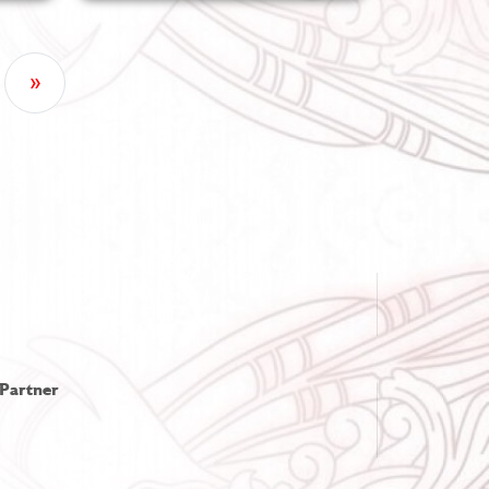
»
 Partner