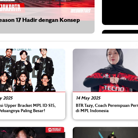
14 J
et Mental Sebelum Tempur di Paris
Pla
y 2025
14 May 2025
si Upper Bracket MPL ID S15,
BTR Tazy, Coach Perempuan Pe
eluangnya Paling Besar!
di MPL Indonesia